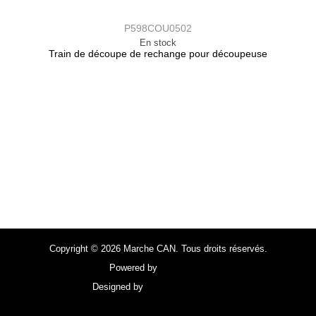
P598COU0502
En stock
Train de découpe de rechange pour découpeuse
Copyright © 2026 Marche CAN. Tous droits réservés.
Powered by
FocusPoint
Designed by
focuspointsap.com