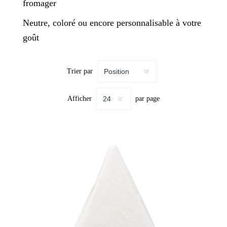
fromager
Neutre, coloré ou encore personnalisable à votre
goût
25
x
25
cm
(4)
Trier par
25
x
32
Afficher
par page
cm
(4)
28
x
35
cm
(4)
32
x
40
cm
(4)
32
x
50
cm