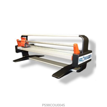
P598COU0045