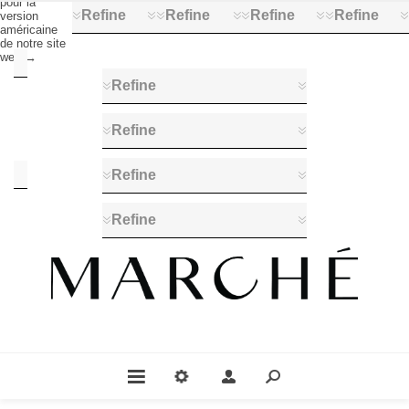
pour la
Refine
Refine
Refine
Refine
version
américaine
de notre site
web →
Manufacturer
Refine
Amcor
(2)
Refine
Design
Refine
Refine
Cheese
drawings
-
Blue
(1)
Cheese
drawings
-
Kraft
(1)
Cheese