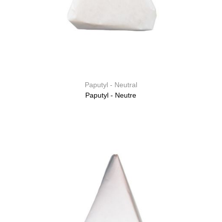
(4)
40
x
40
cm
(4)
31
MORE
Paputyl - Neutral
Paputyl - Neutre