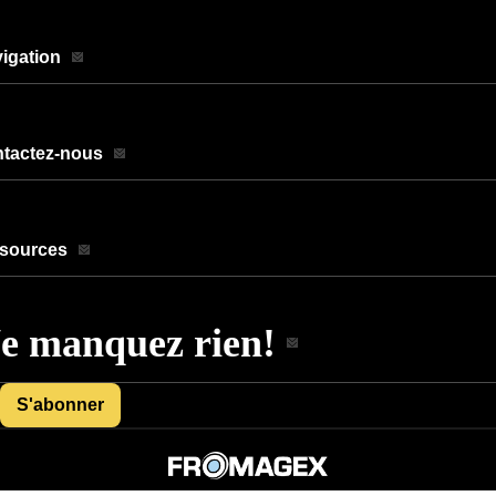
igation
ntactez-nous
ssources
e manquez rien!
S'abonner